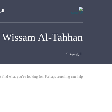
الر
Wissam Al-Tahhan
>
الرئيسية
t find what you’re looking for. Perhaps searching can help.